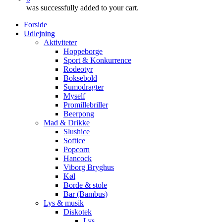
was successfully added to your cart.
Forside
Udlejning
Aktiviteter
Hoppeborge
Sport & Konkurrence
Rodeotyr
Boksebold
Sumodragter
Myself
Promillebriller
Beerpong
Mad & Drikke
Slushice
Softice
Popcorn
Hancock
Viborg Bryghus
Køl
Borde & stole
Bar (Bambus)
Lys & musik
Diskotek
Lys