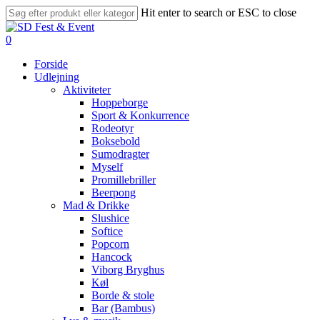
Skip
Hit enter to search or ESC to close
to
Close
main
Search
search
account
0
content
Menu
Forside
Udlejning
Aktiviteter
Hoppeborge
Sport & Konkurrence
Rodeotyr
Boksebold
Sumodragter
Myself
Promillebriller
Beerpong
Mad & Drikke
Slushice
Softice
Popcorn
Hancock
Viborg Bryghus
Køl
Borde & stole
Bar (Bambus)