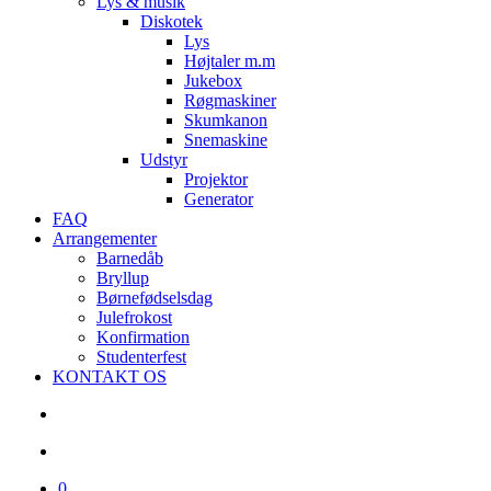
Lys & musik
Diskotek
Lys
Højtaler m.m
Jukebox
Røgmaskiner
Skumkanon
Snemaskine
Udstyr
Projektor
Generator
FAQ
Arrangementer
Barnedåb
Bryllup
Børnefødselsdag
Julefrokost
Konfirmation
Studenterfest
KONTAKT OS
search
account
0