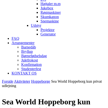
Højtaler m.m
Jukebox
Røgmaskiner
Skumkanon
Snemaskine
Udstyr
Projektor
Generator
FAQ
Arrangementer
Barnedåb
Bryllup
Børnefødselsdag
Julefrokost
Konfirmation
Studenterfest
KONTAKT OS
Forside
Aktiviteter
Hoppeborge
Sea World Hoppeborg kun privat
udlejning
Sea World Hoppeborg kun