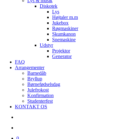
Lys & musik
Diskotek
Lys
Højtaler m.m
Jukebox
Røgmaskiner
Skumkanon
Snemaskine
Udstyr
Projektor
Generator
FAQ
Arrangementer
Barnedåb
Bryllup
Børnefødselsdag
Julefrokost
Konfirmation
Studenterfest
KONTAKT OS
search
account
0