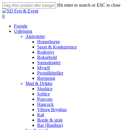
Skip
Hit enter to search or ESC to close
to
Close
main
Search
search
account
0
content
Menu
Forside
Udlejning
Aktiviteter
Hoppeborge
Sport & Konkurrence
Rodeotyr
Boksebold
Sumodragter
Myself
Promillebriller
Beerpong
Mad & Drikke
Slushice
Softice
Popcorn
Hancock
Viborg Bryghus
Køl
Borde & stole
Bar (Bambus)