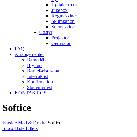
Højtaler m.m
Jukebox
Røgmaskiner
Skumkanon
Snemaskine
Udstyr
Projektor
Generator
FAQ
Arrangementer
Barnedåb
Bryllup
Børnefødselsdag
Julefrokost
Konfirmation
Studenterfest
KONTAKT OS
Softice
Forside
Mad & Drikke
Softice
Show
Hide
Filters