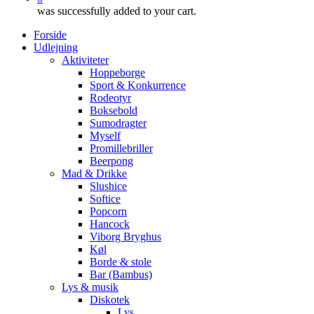
was successfully added to your cart.
Forside
Udlejning
Aktiviteter
Hoppeborge
Sport & Konkurrence
Rodeotyr
Boksebold
Sumodragter
Myself
Promillebriller
Beerpong
Mad & Drikke
Slushice
Softice
Popcorn
Hancock
Viborg Bryghus
Køl
Borde & stole
Bar (Bambus)
Lys & musik
Diskotek
Lys