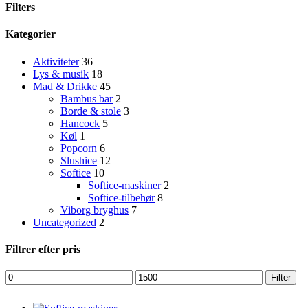
Filters
Close
Kategorier
Filters
Aktiviteter
36
Lys & musik
18
Mad & Drikke
45
Bambus bar
2
Borde & stole
3
Hancock
5
Køl
1
Popcorn
6
Slushice
12
Softice
10
Softice-maskiner
2
Softice-tilbehør
8
Viborg bryghus
7
Uncategorized
2
Filtrer efter pris
Mindste
Højeste
Filter
pris
pris