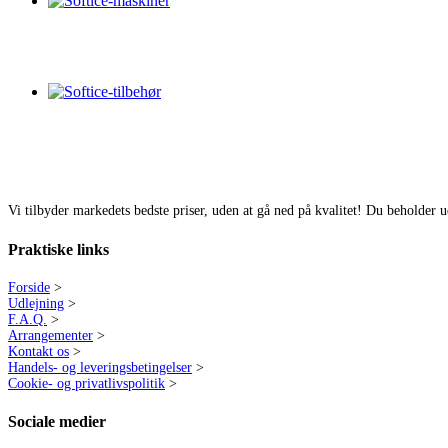
Vi tilbyder markedets bedste priser, uden at gå ned på kvalitet! Du beholder u
Praktiske links
Forside
>
Udlejning
>
F.A.Q.
>
Arrangementer
>
Kontakt os
>
Handels- og leveringsbetingelser
>
Cookie- og privatlivspolitik
>
Sociale medier