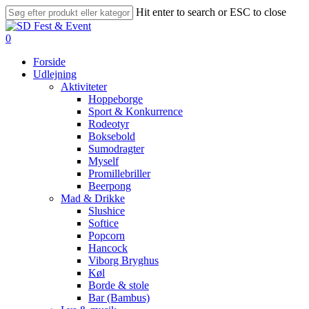
Skip
Hit enter to search or ESC to close
to
Close
main
Search
search
account
0
content
Menu
Forside
Udlejning
Aktiviteter
Hoppeborge
Sport & Konkurrence
Rodeotyr
Boksebold
Sumodragter
Myself
Promillebriller
Beerpong
Mad & Drikke
Slushice
Softice
Popcorn
Hancock
Viborg Bryghus
Køl
Borde & stole
Bar (Bambus)