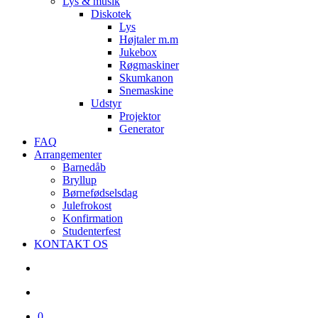
Lys & musik
Diskotek
Lys
Højtaler m.m
Jukebox
Røgmaskiner
Skumkanon
Snemaskine
Udstyr
Projektor
Generator
FAQ
Arrangementer
Barnedåb
Bryllup
Børnefødselsdag
Julefrokost
Konfirmation
Studenterfest
KONTAKT OS
search
account
0