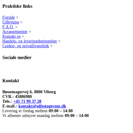
Praktiske links
Forside
>
Udlejning
>
F.A.Q.
>
Arrangementer
>
Kontakt os
>
Handels- og leveringsbetingelser
>
Cookie- og privatlivspolitik
>
Sociale medier
Kontakt
Bøssemagervej 6, 8800 Viborg
CVR.: 45886980
Tele.:
+45 71 99 37 28
E-mail.:
kontakt@sdfestogevent.dk
Levering er fredag mellem
09:00 – 14:00
Vi afhenter udstyret mandag mellem
09:00 – 14:00