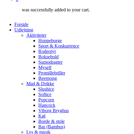
was successfully added to your cart.
Forside
Udlejning
Aktiviteter
Hoppeborge
Sport & Konkurrence
Rodeotyr
Boksebold
Sumodragter
Myself
Promillebriller
Beerpong
Mad & Drikke
Slushice
Softice
Popcorn
Hancock
Viborg Bryghus
Køl
Borde & stole
Bar (Bambus)
Lys & musik