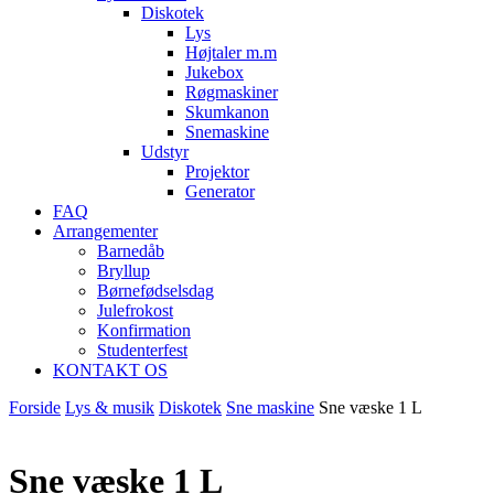
Diskotek
Lys
Højtaler m.m
Jukebox
Røgmaskiner
Skumkanon
Snemaskine
Udstyr
Projektor
Generator
FAQ
Arrangementer
Barnedåb
Bryllup
Børnefødselsdag
Julefrokost
Konfirmation
Studenterfest
KONTAKT OS
Forside
Lys & musik
Diskotek
Sne maskine
Sne væske 1 L
Sne væske 1 L