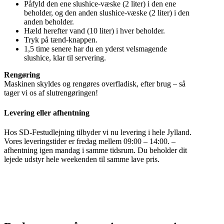
Påfyld den ene slushice-væske (2 liter) i den ene
beholder, og den anden slushice-væske (2 liter) i den
anden beholder.
Hæld herefter vand (10 liter) i hver beholder.
Tryk på tænd-knappen.
1,5 time senere har du en yderst velsmagende
slushice, klar til servering.
Rengøring
Maskinen skyldes og rengøres overfladisk, efter brug – så
tager vi os af slutrengøringen!
Levering eller afhentning
Hos SD-Festudlejning tilbyder vi nu levering i hele Jylland.
Vores leveringstider er fredag mellem 09:00 – 14:00. –
afhentning igen mandag i samme tidsrum. Du beholder dit
lejede udstyr hele weekenden til samme lave pris.
Slushice udlejning Viborg
Slushice udlejning Herning
Slushice udlejning Silkeborg
Slushice udlejning Århus