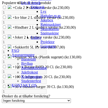
Lys & musik
Populære tilkøb til dette produkt
Diskotek
+
Cola 2 L slushice væske
(kr.230,00)
Lys
Højtaler m.m
+
Ice blue 2 L slushice væske
(kr.230,00)
Jukebox
Røgmaskiner
+
Hindbær 2 L slushice væske
(kr.230,00)
Skumkanon
Snemaskine
+
Joker 2 L slushice væske
(kr.230,00)
Udstyr
Projektor
Generator
+
Sukkerfri 5L Ice blue
(kr.597,00)
FAQ
Arrangementer
+
Sugerør 50 Stk (Plastik sugerør)
(kr.130,00)
Barnedåb
Bryllup
+
100 x Bæger RØD 20 Cl.
(kr.230,00)
Børnefødselsdag
Julefrokost
Konfirmation
+
100 X bæger grøn 20 Cl.
(kr.230,00)
Studenterfest
KONTAKT OS
+
50 x Slushice bæger 39 Cl.
(kr.130,00)
Ønsker du at tilkøbe forsikring?