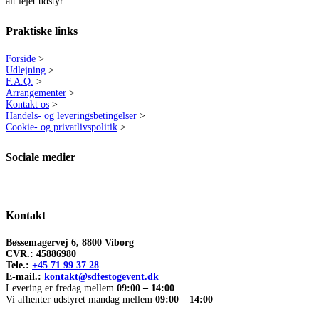
alt lejet udstyr.
Praktiske links
Forside
>
Udlejning
>
F.A.Q.
>
Arrangementer
>
Kontakt os
>
Handels- og leveringsbetingelser
>
Cookie- og privatlivspolitik
>
Sociale medier
Kontakt
Bøssemagervej 6, 8800 Viborg
CVR.: 45886980
Tele.:
+45 71 99 37 28
E-mail.:
kontakt@sdfestogevent.dk
Levering er fredag mellem
09:00 – 14:00
Vi afhenter udstyret mandag mellem
09:00 – 14:00