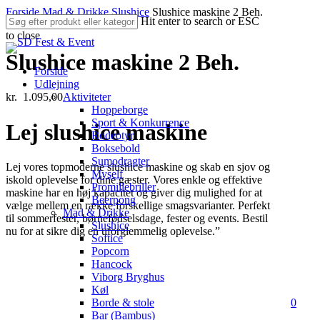
Skip
Forside
Mad & Drikke
Slushice
Slushice maskine 2 Beh.
Hit enter to search or ESC
to
to close
main
Close
content
Slushice maskine 2 Beh.
Search
Forside
Udlejning
Aktiviteter
kr.
1.095,00
Hoppeborge
Sport & Konkurrence
Lej slushice maskine
Rodeotyr
Boksebold
Sumodragter
Lej vores topmoderne slushice maskine og skab en sjov og
Myself
iskold oplevelse for dine gæster. Vores enkle og effektive
Promillebriller
maskine har en høj kapacitet og giver dig mulighed for at
Beerpong
vælge mellem en række forskellige smagsvarianter. Perfekt
Mad & Drikke
til sommerfester, børnefødselsdage, fester og events. Bestil
Slushice
nu for at sikre dig en uforglemmelig oplevelse.”
Softice
Popcorn
Hancock
Viborg Bryghus
Køl
0
Borde & stole
search
accoun
Men
Bar (Bambus)