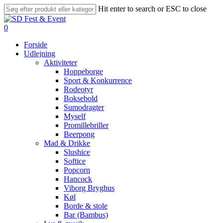
Skip
Hit enter to search or ESC to close
to
Close
main
Search
search
account
0
content
Menu
Forside
Udlejning
Aktiviteter
Hoppeborge
Sport & Konkurrence
Rodeotyr
Boksebold
Sumodragter
Myself
Promillebriller
Beerpong
Mad & Drikke
Slushice
Softice
Popcorn
Hancock
Viborg Bryghus
Køl
Borde & stole
Bar (Bambus)