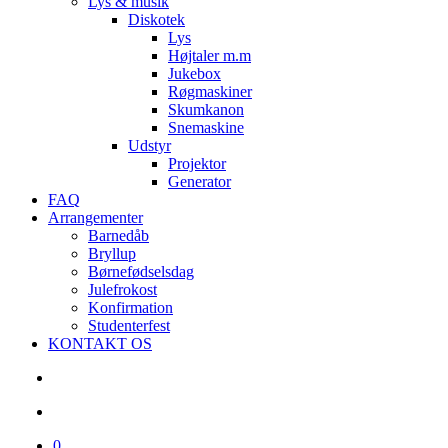
Lys & musik
Diskotek
Lys
Højtaler m.m
Jukebox
Røgmaskiner
Skumkanon
Snemaskine
Udstyr
Projektor
Generator
FAQ
Arrangementer
Barnedåb
Bryllup
Børnefødselsdag
Julefrokost
Konfirmation
Studenterfest
KONTAKT OS
search
account
0