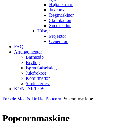
Højtaler m.m
Jukebox
Røgmaskiner
Skumkanon
Snemaskine
Udstyr
Projektor
Generator
FAQ
Arrangementer
Barnedåb
Bryllup
Børnefødselsdag
Julefrokost
Konfirmation
Studenterfest
KONTAKT OS
Forside
Mad & Drikke
Popcorn
Popcornmaskine
Popcornmaskine