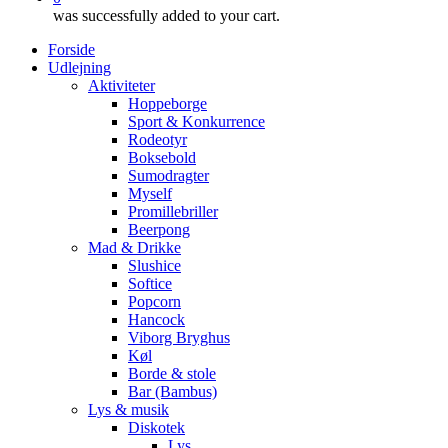
was successfully added to your cart.
Forside
Udlejning
Aktiviteter
Hoppeborge
Sport & Konkurrence
Rodeotyr
Boksebold
Sumodragter
Myself
Promillebriller
Beerpong
Mad & Drikke
Slushice
Softice
Popcorn
Hancock
Viborg Bryghus
Køl
Borde & stole
Bar (Bambus)
Lys & musik
Diskotek
Lys