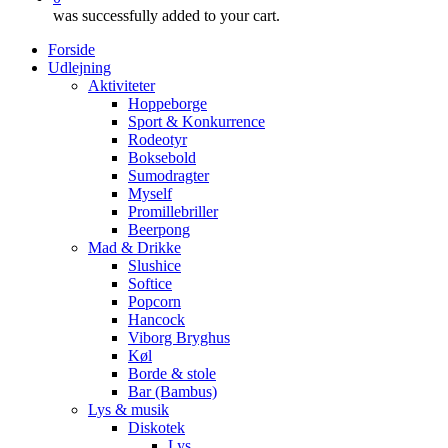
was successfully added to your cart.
Forside
Udlejning
Aktiviteter
Hoppeborge
Sport & Konkurrence
Rodeotyr
Boksebold
Sumodragter
Myself
Promillebriller
Beerpong
Mad & Drikke
Slushice
Softice
Popcorn
Hancock
Viborg Bryghus
Køl
Borde & stole
Bar (Bambus)
Lys & musik
Diskotek
Lys