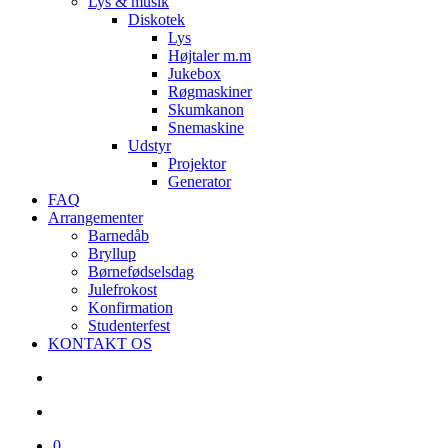
Lys & musik
Diskotek
Lys
Højtaler m.m
Jukebox
Røgmaskiner
Skumkanon
Snemaskine
Udstyr
Projektor
Generator
FAQ
Arrangementer
Barnedåb
Bryllup
Børnefødselsdag
Julefrokost
Konfirmation
Studenterfest
KONTAKT OS
search
account
0