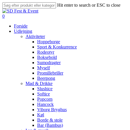
Skip
Hit enter to search or ESC to close
to
Close
main
Search
search
account
0
content
Menu
Forside
Udlejning
Aktiviteter
Hoppeborge
Sport & Konkurrence
Rodeotyr
Boksebold
Sumodragter
Myself
Promillebriller
Beerpong
Mad & Drikke
Slushice
Softice
Popcorn
Hancock
Viborg Bryghus
Køl
Borde & stole
Bar (Bambus)