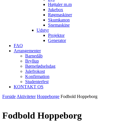
Højtaler m.m
Jukebox
Røgmaskiner
Skumkanon
Snemaskine
Udstyr
Projektor
Generator
FAQ
Arrangementer
Barnedåb
Bryllup
Børnefødselsdag
Julefrokost
Konfirmation
Studenterfest
KONTAKT OS
Forside
Aktiviteter
Hoppeborge
Fodbold Hoppeborg
Fodbold Hoppeborg