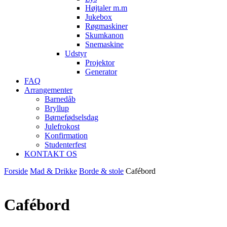
Højtaler m.m
Jukebox
Røgmaskiner
Skumkanon
Snemaskine
Udstyr
Projektor
Generator
FAQ
Arrangementer
Barnedåb
Bryllup
Børnefødselsdag
Julefrokost
Konfirmation
Studenterfest
KONTAKT OS
Forside
Mad & Drikke
Borde & stole
Cafébord
Cafébord