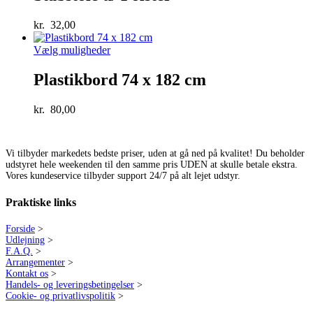
kr.
32,00
Vælg muligheder
Plastikbord 74 x 182 cm
kr.
80,00
Vi tilbyder markedets bedste priser, uden at gå ned på kvalitet! Du beholder
udstyret hele weekenden til den samme pris UDEN at skulle betale ekstra.
Vores kundeservice tilbyder support 24/7 på alt lejet udstyr.
Praktiske links
Forside
>
Udlejning
>
F.A.Q.
>
Arrangementer
>
Kontakt os
>
Handels- og leveringsbetingelser
>
Cookie- og privatlivspolitik
>