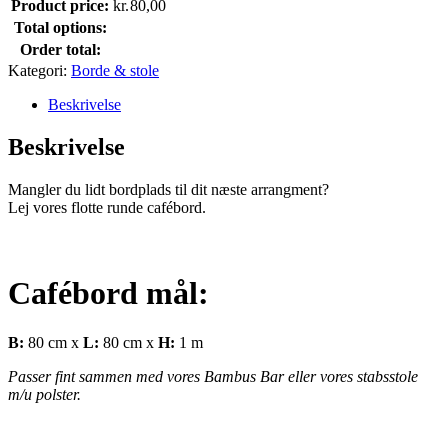
Product price:
kr.
80,00
Total options:
Order total:
Kategori:
Borde & stole
Beskrivelse
Beskrivelse
Mangler du lidt bordplads til dit næste arrangment?
Lej vores flotte runde cafébord.
Cafébord mål:
B:
80 cm x
L:
80 cm x
H:
1 m
Passer fint sammen med vores Bambus Bar eller vores stabsstole
m/u polster.