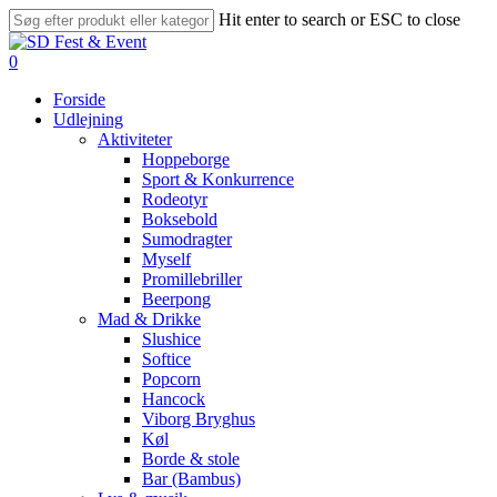
Skip
Hit enter to search or ESC to close
to
Close
main
Search
search
account
0
content
Menu
Forside
Udlejning
Aktiviteter
Hoppeborge
Sport & Konkurrence
Rodeotyr
Boksebold
Sumodragter
Myself
Promillebriller
Beerpong
Mad & Drikke
Slushice
Softice
Popcorn
Hancock
Viborg Bryghus
Køl
Borde & stole
Bar (Bambus)