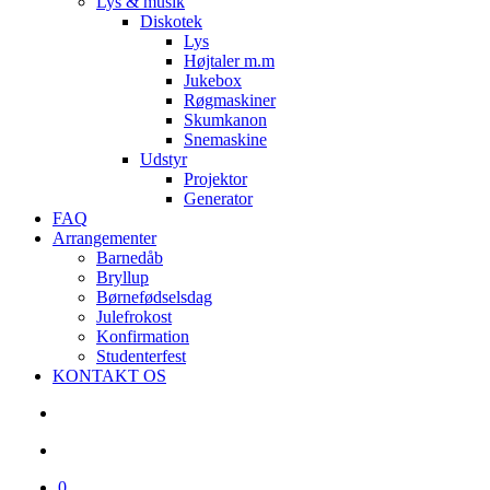
Lys & musik
Diskotek
Lys
Højtaler m.m
Jukebox
Røgmaskiner
Skumkanon
Snemaskine
Udstyr
Projektor
Generator
FAQ
Arrangementer
Barnedåb
Bryllup
Børnefødselsdag
Julefrokost
Konfirmation
Studenterfest
KONTAKT OS
search
account
0