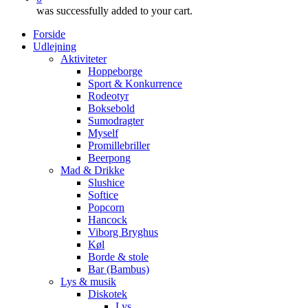
was successfully added to your cart.
Forside
Udlejning
Aktiviteter
Hoppeborge
Sport & Konkurrence
Rodeotyr
Boksebold
Sumodragter
Myself
Promillebriller
Beerpong
Mad & Drikke
Slushice
Softice
Popcorn
Hancock
Viborg Bryghus
Køl
Borde & stole
Bar (Bambus)
Lys & musik
Diskotek
Lys